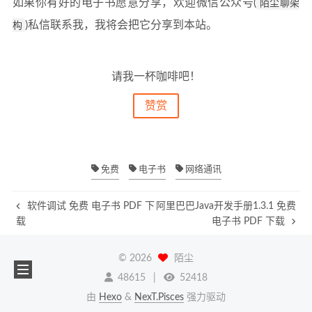
如果你有好的电子书愿意分享，欢迎微信公众号(
陌尘聊架
构
)私信联系我，我将会把它分享到本站。
请我一杯咖啡吧！
赞赏
免费
电子书
网络通讯
软件调试 免费 电子书 PDF 下
阿里巴巴Java开发手册1.3.1 免费
载
电子书 PDF 下载
©
2026
陌尘
48615
52418
由
Hexo
&
NexT.Pisces
强力驱动