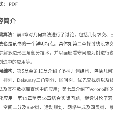
式：
PDF
内容简介
础算法
：前4章对几何算法进行了讨论，包括几何求交、
法也是该书的一个鲜明特点。具体如第二章探讨线段求
讲解多边形三角剖分技术，并以画廊看守问题为例进行
制造中的应用等。
何结构
：第5章至第10章介绍了多种几何结构，包括几何查找
、排列、Delaunay三角剖分、区间树、优先查找树以
法及其在数据库查询中的应用；第七章介绍了Voronoi
化应用
：第11章至第16章结合实际问题，继续讨论了
、空间二分及BSP树、运动规划、网格生成及四叉树、