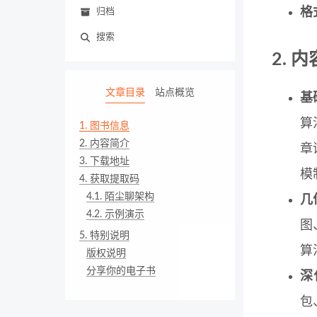
格
归档
搜索
2. 
文章目录
站点概览
基
算
1. 图书信息
2. 内容简介
章
3. 下载地址
模
4. 获取提取码
4.1. 陌尘聊架构
几
4.2. 示例演示
图
5. 特别说明
算
版权说明
分享你的电子书
深
包