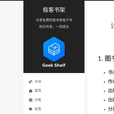
极客书架
分享免费的技术类电子书
知识共享，一同成长
1. 
书
作
主站
出
首页
出
分类
分
标签