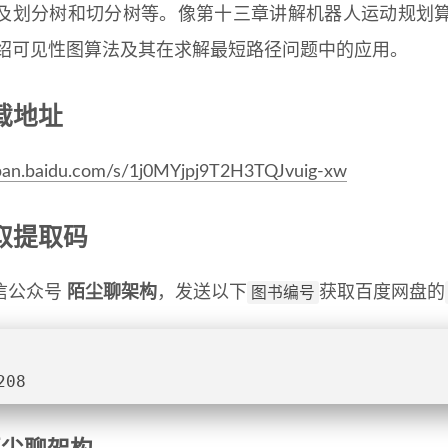
及划分树和切分树等。像第十三章讲解机器人运动规划
绍可见性图算法及其在求解最短路径问题中的应用。
下载地址
/pan.baidu.com/s/1j0MYjpj9T2H3TQJvuig-xw
获取提取码
图书编号
信公众号
陌尘聊架构
，发送以下
获取百度网盘的
208